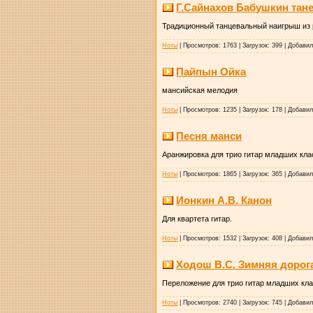
Г.Сайнахов Бабушкин тан
Традиционный танцевальный наигрыш из 
Ноты
|
Просмотров:
1763
|
Загрузок:
399
|
Добавил
Пайпын Ойка
мансийская мелодия
Ноты
|
Просмотров:
1235
|
Загрузок:
178
|
Добавил
Песня манси
Аранжировка для трио гитар младших кла
Ноты
|
Просмотров:
1865
|
Загрузок:
365
|
Добавил
Ионкин А.В. Канон
Для квартета гитар.
Ноты
|
Просмотров:
1532
|
Загрузок:
408
|
Добавил
Ходош В.С. Зимняя дорог
Переложение для трио гитар младших кла
Ноты
|
Просмотров:
2740
|
Загрузок:
745
|
Добавил