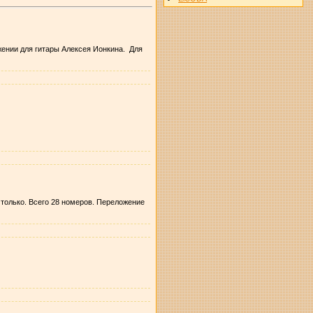
жении для гитары Алексея Ионкина. Для
 только. Всего 28 номеров. Переложение