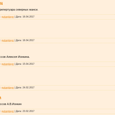
ец
репертуара северных манси.
:
guitarplayer
|
Дата:
16.04.2017
:
guitarplayer
|
Дата:
16.04.2017
ссов Алексея Ионкина.
:
guitarplayer
|
Дата:
15.04.2017
:
guitarplayer
|
Дата:
24.02.2017
а
ссов А.В.Ионкин
:
guitarplayer
|
Дата:
23.02.2017