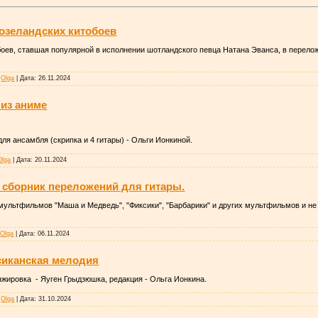
озеландских китобоев
боев, ставшая популярной в исполнении шотландского певца Натана Эванса, в перело
Olga
|
Дата:
26.11.2024
 из аниме
ля ансамбля (скрипка и 4 гитары) - Ольги Ионкиной.
Olga
|
Дата:
20.11.2024
сборник переложений для гитары.
мультфильмов "Маша и Медведь", "Фиксики", "Барбарики" и других мультфильмов и не
Olga
|
Дата:
06.11.2024
сиканская мелодия
нжировка - Яуген Грыдзюшка, редакция - Ольга Ионкина.
Olga
|
Дата:
31.10.2024