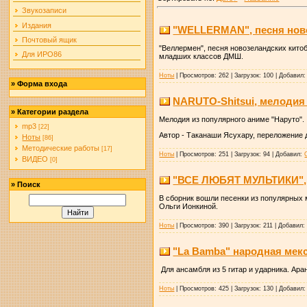
Звукозаписи
Издания
"WELLERMAN", песня нов
Почтовый ящик
"Веллермен", песня новозеландских кито
Для ИРО86
младших классов ДМШ.
Ноты
|
Просмотров:
262
|
Загрузок:
100
|
Добавил:
»
Форма входа
NARUTO-Shitsui, мелодия
»
Категории раздела
Мелодия из популярного аниме "Наруто".
mp3
[22]
Автор - Таканаши Ясухару, переложение д
Ноты
[86]
Методические работы
[17]
Ноты
|
Просмотров:
251
|
Загрузок:
94
|
Добавил:
ВИДЕО
[0]
"ВСЕ ЛЮБЯТ МУЛЬТИКИ", 
»
Поиск
В сборник вошли песенки из популярных 
Ольги Ионкиной.
Ноты
|
Просмотров:
390
|
Загрузок:
211
|
Добавил:
"La Bamba" народная мек
Для ансамбля из 5 гитар и ударника. Ара
Ноты
|
Просмотров:
425
|
Загрузок:
130
|
Добавил: