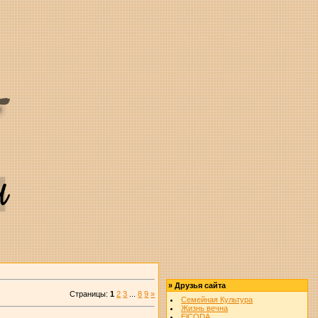
»
Друзья сайта
Страницы
:
1
2
3
...
8
9
»
Семейная Культура
Жизнь вечна
ElCODA